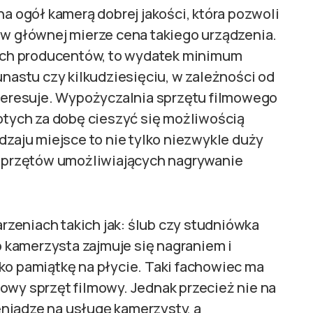
na ogół kamerą dobrej jakości, która pozwoli
 w głównej mierze cena takiego urządzenia.
ch producentów, to wydatek minimum
unastu czy kilkudziesięciu, w zależności od
nteresuje. Wypożyczalnia sprzętu filmowego
łotych za dobę cieszyć się możliwością
dzaju miejsce to nie tylko niezwykle duży
h sprzętów umożliwiających nagrywanie
zeniach takich jak: ślub czy studniówka
to kamerzysta zajmuje się nagraniem i
ko pamiątkę na płycie. Taki fachowiec ma
owy sprzęt filmowy. Jednak przecież nie na
niądze na usługę kamerzysty, a