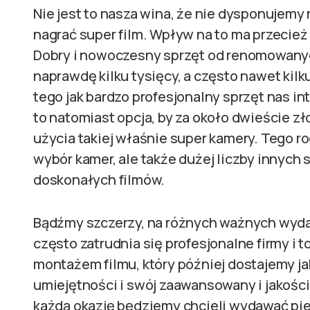
Nie jest to nasza wina, że nie dysponujemy 
nagrać super film. Wpływ na to ma przecież
Dobry i nowoczesny sprzęt od renomowany
naprawdę kilku tysięcy, a często nawet kilk
tego jak bardzo profesjonalny sprzęt nas i
to natomiast opcja, by za około dwieście z
użycia takiej właśnie super kamery. Tego ro
wybór kamer, ale także dużej liczby innyc
doskonałych filmów.
Bądźmy szczerzy, na różnych ważnych wydar
często zatrudnia się profesjonalne firmy i 
montażem filmu, który później dostajemy ja
umiejętności i swój zaawansowany i jakości
każdą okazję będziemy chcieli wydawać pie