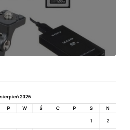
sierpień 2026
P
W
Ś
C
P
S
N
1
2