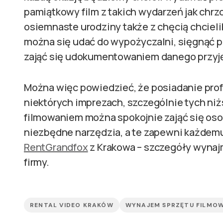
pamiątkowy film z takich wydarzeń jak chrz
osiemnaste urodziny także z chęcią chcieli
można się udać do wypożyczalni, sięgnąć po
zająć się udokumentowaniem danego przyję
Można więc powiedzieć, że posiadanie pro
niektórych imprezach, szczególnie tych niższ
filmowaniem można spokojnie zająć się osob
niezbędne narzędzia, a te zapewni każdem
RentGrandfox
z Krakowa – szczegóły wynajm
firmy.
RENTAL VIDEO KRAKÓW
WYNAJEM SPRZĘTU FILMO