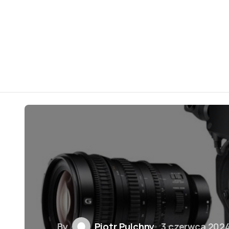
By
Piotr Pulchny
3 czerwca 202