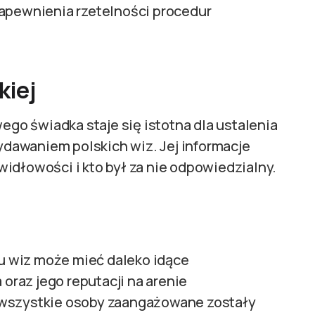
zapewnienia rzetelności procedur
kiej
wego świadka staje się istotna dla ustalenia
dawaniem polskich wiz. Jej informacje
idłowości i kto był za nie odpowiedzialny.
 wiz może mieć daleko idące
raz jego reputacji na arenie
 wszystkie osoby zaangażowane zostały