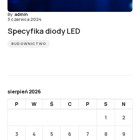
By
admin
3 czerwca 2024
Specyfika diody LED
BUDOWNICTWO
sierpień 2026
P
W
Ś
C
P
S
N
1
2
3
4
5
6
7
8
9